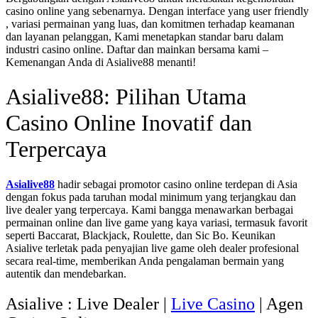
casino online yang sebenarnya. Dengan interface yang user friendly
, variasi permainan yang luas, dan komitmen terhadap keamanan
dan layanan pelanggan, Kami menetapkan standar baru dalam
industri casino online. Daftar dan mainkan bersama kami –
Kemenangan Anda di Asialive88 menanti!
Asialive88: Pilihan Utama
Casino Online Inovatif dan
Terpercaya
Asialive88
hadir sebagai promotor casino online terdepan di Asia
dengan fokus pada taruhan modal minimum yang terjangkau dan
live dealer yang terpercaya. Kami bangga menawarkan berbagai
permainan online dan live game yang kaya variasi, termasuk favorit
seperti Baccarat, Blackjack, Roulette, dan Sic Bo. Keunikan
Asialive terletak pada penyajian live game oleh dealer profesional
secara real-time, memberikan Anda pengalaman bermain yang
autentik dan mendebarkan.
Asialive : Live Dealer |
Live Casino
| Agen