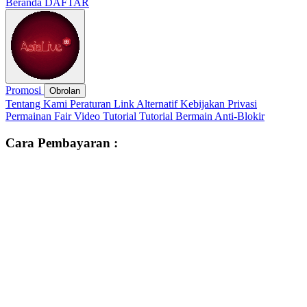
Beranda
DAFTAR
Promosi
Obrolan
Tentang Kami
Peraturan
Link Alternatif
Kebijakan Privasi
Permainan Fair
Video Tutorial
Tutorial Bermain
Anti-Blokir
Cara Pembayaran :