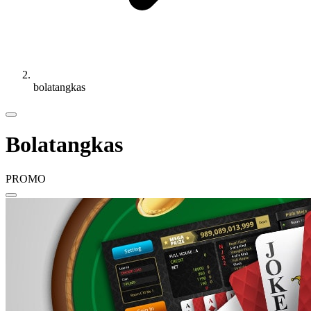
bolatangkas
Bolatangkas
PROMO