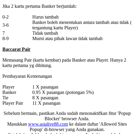
Jika 2 kartu pertama Banker berjumlah:
0-2
Harus tambah
Banker boleh menentukan antara tambah atau tidak (
3-6
tergantung kartu Player)
7
Tidak tambah
8-9
Murni atau pihak lawan tidak tambah
Baccarat Pair
Memasang Pair (kartu kembar) pada Banker atau Player. Hanya 2
kartu pertama yg dihitung.
Pembayaran Kemenangan
Player
1 X pasangan
Banker
0.95 X pasangan (potongan 5%)
Tie
8 X pasangan
Player Pair
11 X pasangan
Sebelum bermain, pastikan Anda sudah menonaktifkan fitur
'Popup
Blocker'
browser Anda.
Masukkan
www.asialive88.com
ke dalam daftar 'Allowed Sites
Popup' di-browser yang Anda gunakan.