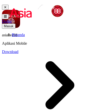
✕
Daftar
Masuk
Beranda
asialive88
Aplikasi Mobile
Download