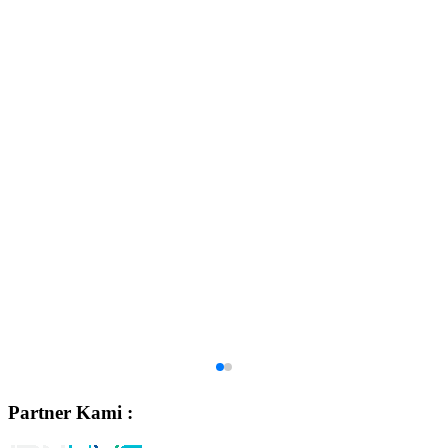
Partner Kami :