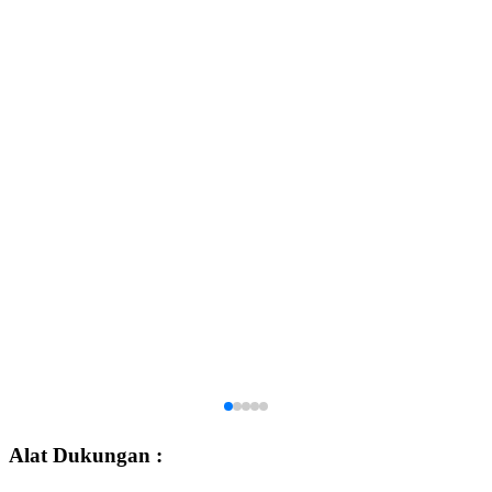
Alat Dukungan :