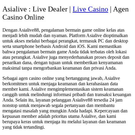
Asialive : Live Dealer |
Live Casino
| Agen
Casino Online
Dengan Asialive88, pengalaman bermain game online kelas atas
menjadi lebih mudah dan nyaman. Platform Asialive dioptimalkan
untuk akses melalui berbagai perangkat, termasuk PC dan desktop
serta smartphone berbasis Android dan iOS. Kami memastikan
bahwa pengalaman bermain game Anda tidak terbatas oleh lokasi
atau perangkat. Asialive juga menyederhanakan proses deposit dan
penarikan dana, dengan tujuan untuk memberikan kenyamanan
maksimal tanpa mengorbankan keamanan dan privasi Anda.
Sebagai agen casino online yang bertanggung jawab, Asialive
berkomitmen untuk menjaga keamanan dan kerahasiaan data
member kami. Asialive mengimplementasikan sistem keamanan
canggih untuk melindungi informasi pribadi dan transaksi keuangan
Anda. Selain itu, layanan pelanggan Asialive88 tersedia 24 jam
nonstop untuk menjawab segala pertanyaan dan membantu
mengatasi masalah yang mungkin Anda hadapi. Kepercayaan dan
kepuasan member adalah prioritas utama Asialive, dan kami
berupaya keras untuk menjaga itu melalui layanan dan keamanan
yang tidak tertandingi.