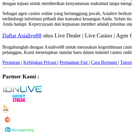
dengan tujuan untuk memberikan kenyamanan maksimal tanpa meng
Sebagai agen casino online yang bertanggung jawab, Asialive berk
melindungi informasi pribadi dan transaksi keuangan Anda. Selain 
Anda hadapi. Kepercayaan dan kepuasan member adalah prioritas utam
Daftar Asialive88
situs Live Dealer | Live Casino | Agen
Bergabunglah dengan Asialive88 untuk merasakan kegembiraan casino
pelanggan, Kami menetapkan standar baru dalam industri casino onl
Peraturan
|
Kebijakan Privasi
|
Permainan Fair
|
Cara Bermain
|
Tutori
Partner Kami :