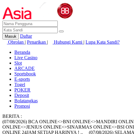
Daftar
Masuk
Obrolan
|
Penarikan
|
Hubungi Kami
|
Lupa Kata Sandi?
Beranda
Live Casino
Slot
ARCADE
Sportsbook
E-sports
Togel
POKER
Deposit
Bolatangkas
Promosi
BERITA :
(07/08/2026)
BCA ONLINE<>BNI ONLINE<>MANDIRI ONLI
ONLINE<>JENIUS ONLINE<>SINARMAS ONLINE<>BSI O
ONLINE 24JAM SETIAP HARINYA ! ..
(07/08/2026)
SELAMAT