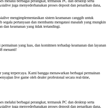
es melalui berbagai perangkat, termasuk PC dan desktop serta
sialive juga menyederhanakan proses deposit dan penarikan dana,
sialive mengimplementasikan sistem keamanan canggih untuk
awab segala pertanyaan dan membantu mengatasi masalah yang mungkin
n dan keamanan yang tidak tertandingi.
si permainan yang luas, dan komitmen terhadap keamanan dan layanan
88 menanti!
aler yang terpercaya. Kami bangga menawarkan berbagai permainan
enyajian live game oleh dealer profesional secara real-time,
es melalui berbagai perangkat, termasuk PC dan desktop serta
sialive juga menyederhanakan proses deposit dan penarikan dana,