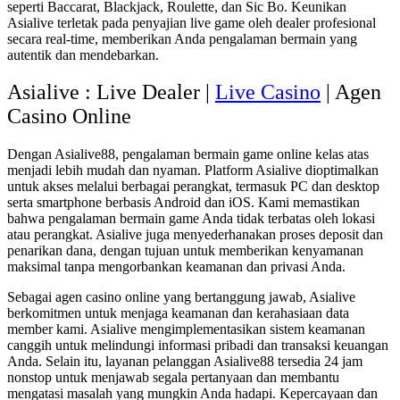
seperti Baccarat, Blackjack, Roulette, dan Sic Bo. Keunikan
Asialive terletak pada penyajian live game oleh dealer profesional
secara real-time, memberikan Anda pengalaman bermain yang
autentik dan mendebarkan.
Asialive : Live Dealer |
Live Casino
| Agen
Casino Online
Dengan Asialive88, pengalaman bermain game online kelas atas
menjadi lebih mudah dan nyaman. Platform Asialive dioptimalkan
untuk akses melalui berbagai perangkat, termasuk PC dan desktop
serta smartphone berbasis Android dan iOS. Kami memastikan
bahwa pengalaman bermain game Anda tidak terbatas oleh lokasi
atau perangkat. Asialive juga menyederhanakan proses deposit dan
penarikan dana, dengan tujuan untuk memberikan kenyamanan
maksimal tanpa mengorbankan keamanan dan privasi Anda.
Sebagai agen casino online yang bertanggung jawab, Asialive
berkomitmen untuk menjaga keamanan dan kerahasiaan data
member kami. Asialive mengimplementasikan sistem keamanan
canggih untuk melindungi informasi pribadi dan transaksi keuangan
Anda. Selain itu, layanan pelanggan Asialive88 tersedia 24 jam
nonstop untuk menjawab segala pertanyaan dan membantu
mengatasi masalah yang mungkin Anda hadapi. Kepercayaan dan