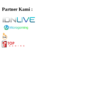
Partner Kami :