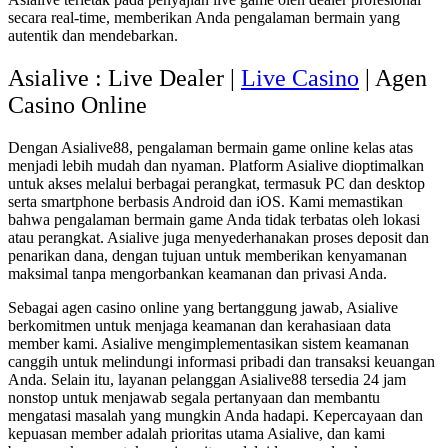
secara real-time, memberikan Anda pengalaman bermain yang
autentik dan mendebarkan.
Asialive : Live Dealer |
Live Casino
| Agen
Casino Online
Dengan Asialive88, pengalaman bermain game online kelas atas
menjadi lebih mudah dan nyaman. Platform Asialive dioptimalkan
untuk akses melalui berbagai perangkat, termasuk PC dan desktop
serta smartphone berbasis Android dan iOS. Kami memastikan
bahwa pengalaman bermain game Anda tidak terbatas oleh lokasi
atau perangkat. Asialive juga menyederhanakan proses deposit dan
penarikan dana, dengan tujuan untuk memberikan kenyamanan
maksimal tanpa mengorbankan keamanan dan privasi Anda.
Sebagai agen casino online yang bertanggung jawab, Asialive
berkomitmen untuk menjaga keamanan dan kerahasiaan data
member kami. Asialive mengimplementasikan sistem keamanan
canggih untuk melindungi informasi pribadi dan transaksi keuangan
Anda. Selain itu, layanan pelanggan Asialive88 tersedia 24 jam
nonstop untuk menjawab segala pertanyaan dan membantu
mengatasi masalah yang mungkin Anda hadapi. Kepercayaan dan
kepuasan member adalah prioritas utama Asialive, dan kami