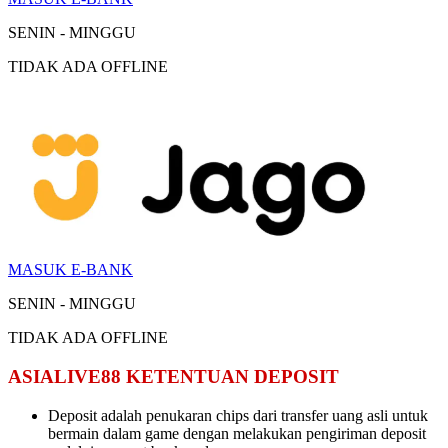
SENIN - MINGGU
TIDAK ADA OFFLINE
MASUK E-BANK
SENIN - MINGGU
TIDAK ADA OFFLINE
ASIALIVE88 KETENTUAN DEPOSIT
Deposit adalah penukaran chips dari transfer uang asli untuk
bermain dalam game dengan melakukan pengiriman deposit