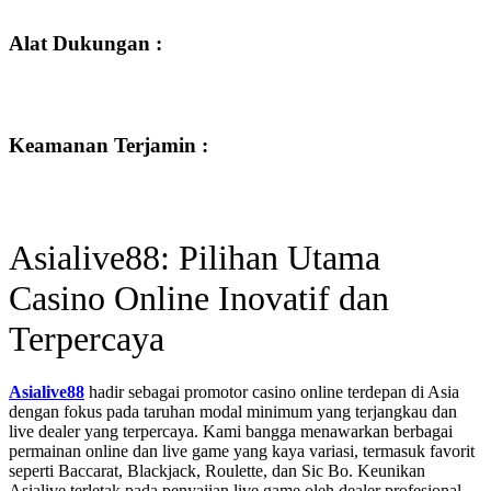
Alat Dukungan :
Keamanan Terjamin :
Asialive88: Pilihan Utama
Casino Online Inovatif dan
Terpercaya
Asialive88
hadir sebagai promotor casino online terdepan di Asia
dengan fokus pada taruhan modal minimum yang terjangkau dan
live dealer yang terpercaya. Kami bangga menawarkan berbagai
permainan online dan live game yang kaya variasi, termasuk favorit
seperti Baccarat, Blackjack, Roulette, dan Sic Bo. Keunikan
Asialive terletak pada penyajian live game oleh dealer profesional