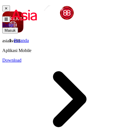
✕
Daftar
Masuk
Beranda
asialive88
Aplikasi Mobile
Download