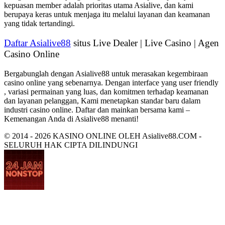
kepuasan member adalah prioritas utama Asialive, dan kami
berupaya keras untuk menjaga itu melalui layanan dan keamanan
yang tidak tertandingi.
Daftar Asialive88
situs Live Dealer | Live Casino | Agen
Casino Online
Bergabunglah dengan Asialive88 untuk merasakan kegembiraan
casino online yang sebenarnya. Dengan interface yang user friendly
, variasi permainan yang luas, dan komitmen terhadap keamanan
dan layanan pelanggan, Kami menetapkan standar baru dalam
industri casino online. Daftar dan mainkan bersama kami –
Kemenangan Anda di Asialive88 menanti!
© 2014 - 2026 KASINO ONLINE OLEH Asialive88.COM -
SELURUH HAK CIPTA DILINDUNGI