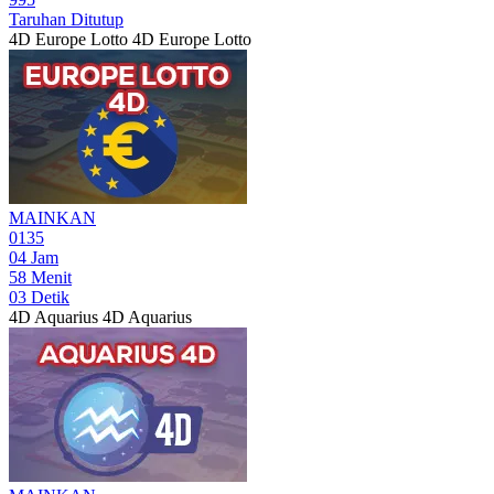
Taruhan Ditutup
4D Europe Lotto
4D Europe Lotto
MAINKAN
0135
04
Jam
58
Menit
02
Detik
4D Aquarius
4D Aquarius