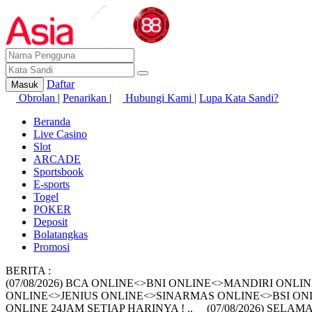
Daftar
Masuk
Obrolan
|
Penarikan
|
Hubungi Kami
|
Lupa Kata Sandi?
Beranda
Live Casino
Slot
ARCADE
Sportsbook
E-sports
Togel
POKER
Deposit
Bolatangkas
Promosi
BERITA :
(07/08/2026)
BCA ONLINE<>BNI ONLINE<>MANDIRI ONLI
ONLINE<>JENIUS ONLINE<>SINARMAS ONLINE<>BSI O
ONLINE 24JAM SETIAP HARINYA ! ..
(07/08/2026)
SELAMAT