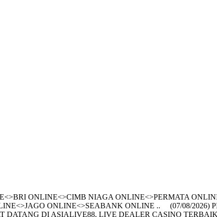
NE<>BRI ONLINE<>CIMB NIAGA ONLINE<>PERMATA ONL
NLINE<>JAGO ONLINE<>SEABANK ONLINE ..
(07/08/2026)
P
 DATANG DI ASIALIVE88, LIVE DEALER CASINO TERBAIK 