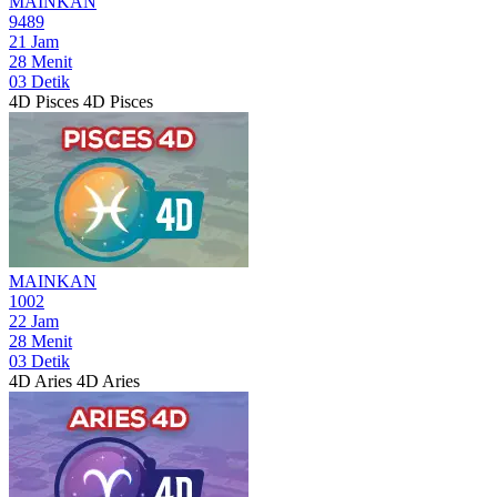
MAINKAN
9489
21
Jam
28
Menit
02
Detik
4D Pisces
4D Pisces
MAINKAN
1002
22
Jam
28
Menit
02
Detik
4D Aries
4D Aries