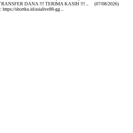
NSFER DANA !!! TERIMA KASIH !!! ..
(07/08/2026)
 : https://shortku.id/asialive88-gg ..