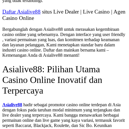
yang tidak tertandingi.
Daftar Asialive88
situs Live Dealer | Live Casino | Agen
Casino Online
Bergabunglah dengan Asialive88 untuk merasakan kegembiraan
casino online yang sebenarnya. Dengan interface yang user friendly
, variasi permainan yang luas, dan komitmen terhadap keamanan
dan layanan pelanggan, Kami menetapkan standar baru dalam
industri casino online. Daftar dan mainkan bersama kami –
Kemenangan Anda di Asialive88 menanti!
Asialive88: Pilihan Utama
Casino Online Inovatif dan
Terpercaya
Asialive88
hadir sebagai promotor casino online terdepan di Asia
dengan fokus pada taruhan modal minimum yang terjangkau dan
live dealer yang terpercaya. Kami bangga menawarkan berbagai
permainan online dan live game yang kaya variasi, termasuk favorit
seperti Baccarat, Blackjack, Roulette, dan Sic Bo. Keunikan