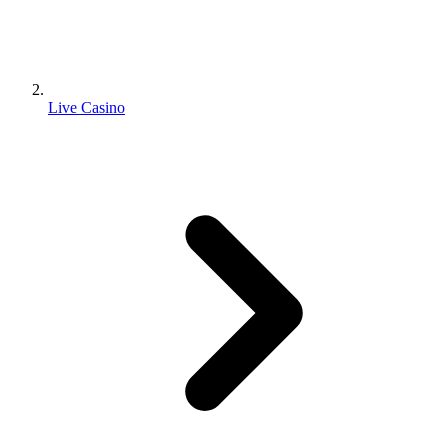
Live Casino