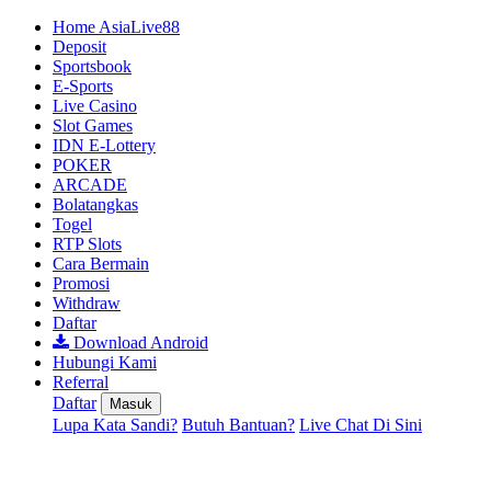
Home AsiaLive88
Deposit
Sportsbook
E-Sports
Live Casino
Slot Games
IDN E-Lottery
POKER
ARCADE
Bolatangkas
Togel
RTP Slots
Cara Bermain
Promosi
Withdraw
Daftar
Download Android
Hubungi Kami
Referral
Daftar
Masuk
Lupa Kata Sandi?
Butuh Bantuan?
Live Chat Di Sini