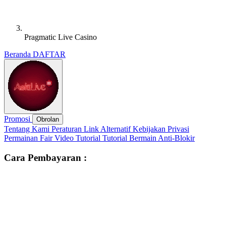
Pragmatic Live Casino
Beranda
DAFTAR
Promosi
Obrolan
Tentang Kami
Peraturan
Link Alternatif
Kebijakan Privasi
Permainan Fair
Video Tutorial
Tutorial Bermain
Anti-Blokir
Cara Pembayaran :