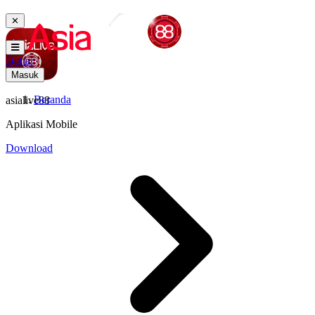
✕
Daftar
Masuk
Beranda
asialive88
Aplikasi Mobile
Download