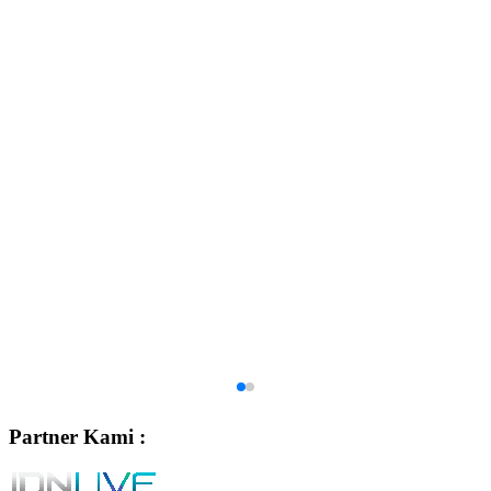
Partner Kami :