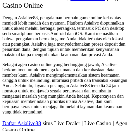
Casino Online
Dengan Asialive88, pengalaman bermain game online kelas atas
menjadi lebih mudah dan nyaman. Platform Asialive dioptimalkan
untuk akses melalui berbagai perangkat, termasuk PC dan desktop
serta smartphone berbasis Android dan iOS. Kami memastikan
bahwa pengalaman bermain game Anda tidak terbatas oleh lokasi
atau perangkat. Asialive juga menyederhanakan proses deposit dan
penarikan dana, dengan tujuan untuk memberikan kenyamanan
maksimal tanpa mengorbankan keamanan dan privasi Anda.
Sebagai agen casino online yang bertanggung jawab, Asialive
berkomitmen untuk menjaga keamanan dan kerahasiaan data
member kami. Asialive mengimplementasikan sistem keamanan
canggih untuk melindungi informasi pribadi dan transaksi keuangan
Anda. Selain itu, layanan pelanggan Asialive88 tersedia 24 jam
nonstop untuk menjawab segala pertanyaan dan membantu
mengatasi masalah yang mungkin Anda hadapi. Kepercayaan dan
kepuasan member adalah prioritas utama Asialive, dan kami
berupaya keras untuk menjaga itu melalui layanan dan keamanan
yang tidak tertandingi.
Daftar Asialive88
situs Live Dealer | Live Casino | Agen
Casino Online