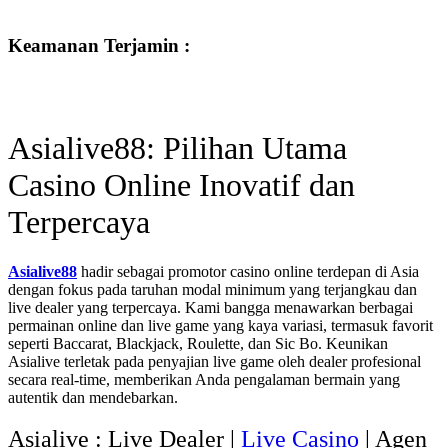
Keamanan Terjamin :
Asialive88: Pilihan Utama
Casino Online Inovatif dan
Terpercaya
Asialive88
hadir sebagai promotor casino online terdepan di Asia
dengan fokus pada taruhan modal minimum yang terjangkau dan
live dealer yang terpercaya. Kami bangga menawarkan berbagai
permainan online dan live game yang kaya variasi, termasuk favorit
seperti Baccarat, Blackjack, Roulette, dan Sic Bo. Keunikan
Asialive terletak pada penyajian live game oleh dealer profesional
secara real-time, memberikan Anda pengalaman bermain yang
autentik dan mendebarkan.
Asialive : Live Dealer |
Live Casino
| Agen