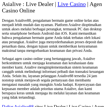
Asialive : Live Dealer |
Live Casino
| Agen
Casino Online
Dengan Asialive88, pengalaman bermain game online kelas atas
menjadi lebih mudah dan nyaman. Platform Asialive dioptimalkan
untuk akses melalui berbagai perangkat, termasuk PC dan desktop
serta smartphone berbasis Android dan iOS. Kami memastikan
bahwa pengalaman bermain game Anda tidak terbatas oleh lokasi
atau perangkat. Asialive juga menyederhanakan proses deposit dan
penarikan dana, dengan tujuan untuk memberikan kenyamanan
maksimal tanpa mengorbankan keamanan dan privasi Anda.
Sebagai agen casino online yang bertanggung jawab, Asialive
berkomitmen untuk menjaga keamanan dan kerahasiaan data
member kami. Asialive mengimplementasikan sistem keamanan
canggih untuk melindungi informasi pribadi dan transaksi keuangan
Anda. Selain itu, layanan pelanggan Asialive88 tersedia 24 jam
nonstop untuk menjawab segala pertanyaan dan membantu
mengatasi masalah yang mungkin Anda hadapi. Kepercayaan dan
kepuasan member adalah prioritas utama Asialive, dan kami
berupaya keras untuk menjaga itu melalui layanan dan keamanan
yang tidak tertandingi.
Daftar Asialive88
situs Live Dealer | Live Casino | Agen