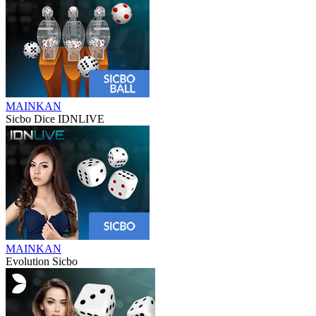
MAINKAN
Sicbo Dice IDNLIVE
MAINKAN
Evolution Sicbo