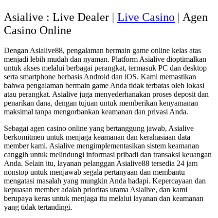
Asialive : Live Dealer |
Live Casino
| Agen
Casino Online
Dengan Asialive88, pengalaman bermain game online kelas atas
menjadi lebih mudah dan nyaman. Platform Asialive dioptimalkan
untuk akses melalui berbagai perangkat, termasuk PC dan desktop
serta smartphone berbasis Android dan iOS. Kami memastikan
bahwa pengalaman bermain game Anda tidak terbatas oleh lokasi
atau perangkat. Asialive juga menyederhanakan proses deposit dan
penarikan dana, dengan tujuan untuk memberikan kenyamanan
maksimal tanpa mengorbankan keamanan dan privasi Anda.
Sebagai agen casino online yang bertanggung jawab, Asialive
berkomitmen untuk menjaga keamanan dan kerahasiaan data
member kami. Asialive mengimplementasikan sistem keamanan
canggih untuk melindungi informasi pribadi dan transaksi keuangan
Anda. Selain itu, layanan pelanggan Asialive88 tersedia 24 jam
nonstop untuk menjawab segala pertanyaan dan membantu
mengatasi masalah yang mungkin Anda hadapi. Kepercayaan dan
kepuasan member adalah prioritas utama Asialive, dan kami
berupaya keras untuk menjaga itu melalui layanan dan keamanan
yang tidak tertandingi.