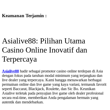
Keamanan Terjamin :
Asialive88: Pilihan Utama
Casino Online Inovatif dan
Terpercaya
Asialive88
hadir sebagai promotor casino online terdepan di Asia
dengan fokus pada taruhan modal minimum yang terjangkau dan
live dealer yang terpercaya. Kami bangga menawarkan berbagai
permainan online dan live game yang kaya variasi, termasuk favorit
seperti Baccarat, Blackjack, Roulette, dan Sic Bo. Keunikan
Asialive terletak pada penyajian live game oleh dealer profesional
secara real-time, memberikan Anda pengalaman bermain yang
autentik dan mendebarkan.