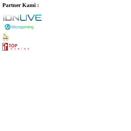
Partner Kami :