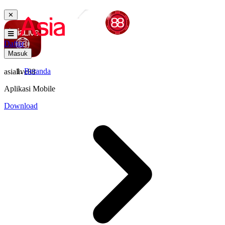
✕
Daftar
Masuk
Beranda
asialive88
Aplikasi Mobile
Download