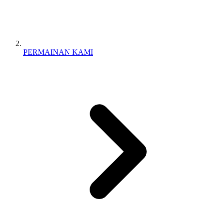
PERMAINAN KAMI