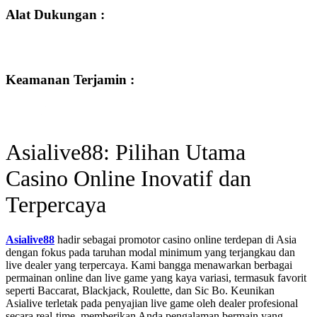
Alat Dukungan :
Keamanan Terjamin :
Asialive88: Pilihan Utama
Casino Online Inovatif dan
Terpercaya
Asialive88
hadir sebagai promotor casino online terdepan di Asia
dengan fokus pada taruhan modal minimum yang terjangkau dan
live dealer yang terpercaya. Kami bangga menawarkan berbagai
permainan online dan live game yang kaya variasi, termasuk favorit
seperti Baccarat, Blackjack, Roulette, dan Sic Bo. Keunikan
Asialive terletak pada penyajian live game oleh dealer profesional
secara real-time, memberikan Anda pengalaman bermain yang