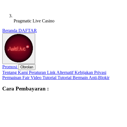
Pragmatic Live Casino
Beranda
DAFTAR
Promosi
Obrolan
Tentang Kami
Peraturan
Link Alternatif
Kebijakan Privasi
Permainan Fair
Video Tutorial
Tutorial Bermain
Anti-Blokir
Cara Pembayaran :