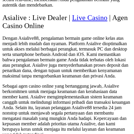
autentik dan mendebarkan.
Asialive : Live Dealer |
Live Casino
| Agen
Casino Online
Dengan Asialive88, pengalaman bermain game online kelas atas
menjadi lebih mudah dan nyaman. Platform Asialive dioptimalkan
untuk akses melalui berbagai perangkat, termasuk PC dan desktop
serta smartphone berbasis Android dan iOS. Kami memastikan
bahwa pengalaman bermain game Anda tidak terbatas oleh lokasi
atau perangkat. Asialive juga menyederhanakan proses deposit dan
penarikan dana, dengan tujuan untuk memberikan kenyamanan
maksimal tanpa mengorbankan keamanan dan privasi Anda.
Sebagai agen casino online yang bertanggung jawab, Asialive
berkomitmen untuk menjaga keamanan dan kerahasiaan data
member kami. Asialive mengimplementasikan sistem keamanan
canggih untuk melindungi informasi pribadi dan transaksi keuangan
Anda. Selain itu, layanan pelanggan Asialive88 tersedia 24 jam
nonstop untuk menjawab segala pertanyaan dan membantu
mengatasi masalah yang mungkin Anda hadapi. Kepercayaan dan
kepuasan member adalah prioritas utama Asialive, dan kami
berupaya keras untuk menjaga itu melalui layanan dan keamanan