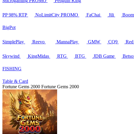
Microgaming
PROMO
Penguin King
PP 98% RTP
NoLimitCity
PROMO
FaChai
Jili
Boom
BigPot
SimplePlay
Reevo
MannaPlay
GMW
CQ9
Red 
Skywind
KingMidas
RTG
BTG
JDB Game
Betso
FISHING
Table & Card
Fortune Gems 2000
Fortune Gems 2000