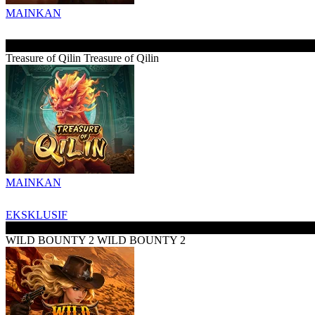
MAINKAN
Baru
Treasure of Qilin
Treasure of Qilin
MAINKAN
EKSKLUSIF
Baru
WILD BOUNTY 2
WILD BOUNTY 2