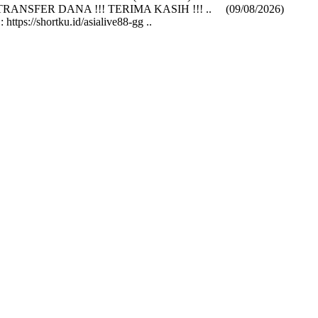
NSFER DANA !!! TERIMA KASIH !!! ..
(09/08/2026)
 : https://shortku.id/asialive88-gg ..