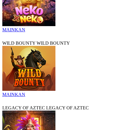
MAINKAN
WILD BOUNTY
WILD BOUNTY
MAINKAN
LEGACY OF AZTEC
LEGACY OF AZTEC