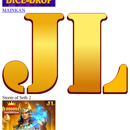
MAINKAN
Storm of Seth 2