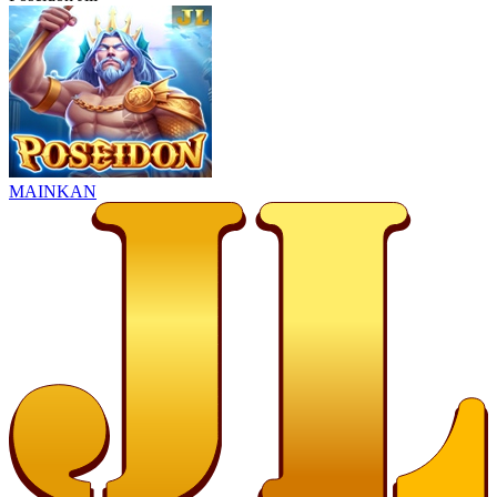
MAINKAN