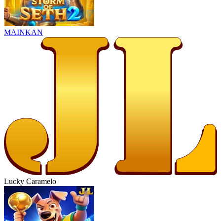
MAINKAN
Lucky Caramelo