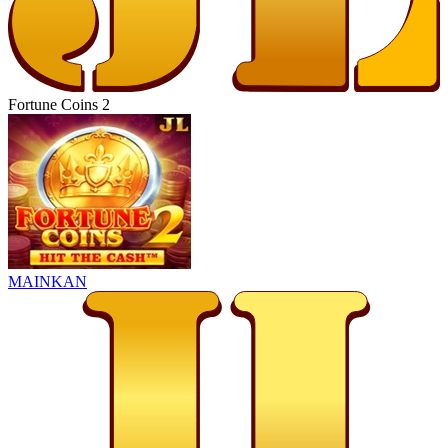
Fortune Coins 2
MAINKAN