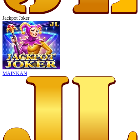
Jackpot Joker
MAINKAN