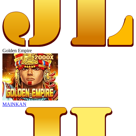
Golden Empire
MAINKAN