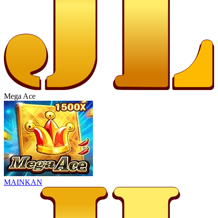
Mega Ace
MAINKAN