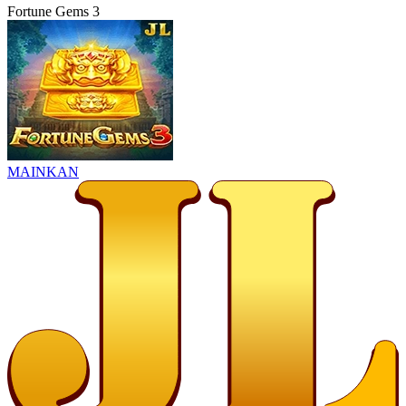
Fortune Gems 3
MAINKAN